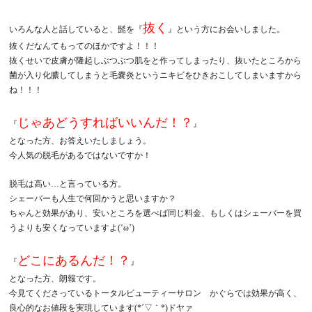
抜く
いろんな人と話していると、髭を『
』という方にお会いしました。
抜くだなんてもってのほかですよ！！！
抜くせいで皮膚が隆起しぶつぶつ肌をと作ってしまったり、抜いたところから
菌が入り化膿してしまうと毛嚢炎というニキビをひきおこしてしまいますから
ね！！！
じゃあどうすればいいんだ！？
『
』
となった方、お答えいたしましょう。
今人気の脱毛があるではないですか！
脱毛は高い…と言っている方。
シェーバーも人生で何回かうと思いますか？
ちゃんと効果があり、安いところを選べば同じ料金、もしくはシェーバーを買
うよりも安くなっていますよ(‘ω’)
どこにあるんだ！？
『
』
となった方、朗報です。
今見てくださっているトータルビューティーサロン かぐらでは効果が高く、
良心的なお値段を実現しています(*´▽｀*)ドヤァ