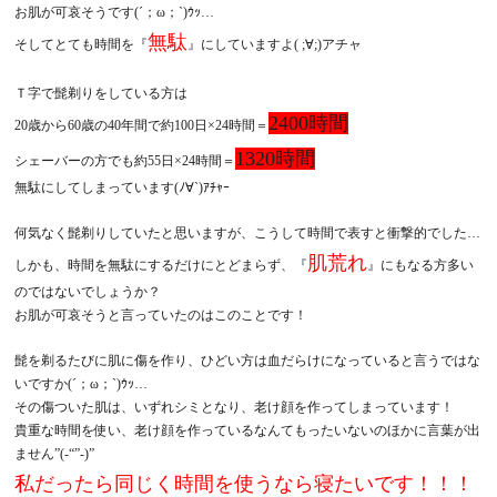
お肌が可哀そうです(´；ω；`)ｳｯ…
無駄
そしてとても時間を『
』にしていますよ( ;∀;)アチャ
Ｔ字で髭剃りをしている方は
2400時間
20歳から60歳の40年間で約100日×24時間＝
1320時間
シェーバーの方でも約55日×24時間＝
無駄にしてしまっています(ﾉ∀`)ｱﾁｬｰ
何気なく髭剃りしていたと思いますが、こうして時間で表すと衝撃的でした…
肌荒れ
しかも、時間を無駄にするだけにとどまらず、『
』にもなる方多い
のではないでしょうか？
お肌が可哀そうと言っていたのはこのことです！
髭を剃るたびに肌に傷を作り、ひどい方は血だらけになっていると言うではな
いですか(´；ω；`)ｳｯ…
その傷ついた肌は、いずれシミとなり、老け顔を作ってしまっています！
貴重な時間を使い、老け顔を作っているなんてもったいないのほかに言葉が出
ません”(-“”-)”
私だったら同じく時間を使うなら寝たいです！！！